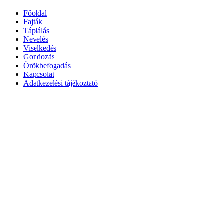
Főoldal
Fajták
Táplálás
Nevelés
Viselkedés
Gondozás
Örökbefogadás
Kapcsolat
Adatkezelési tájékoztató