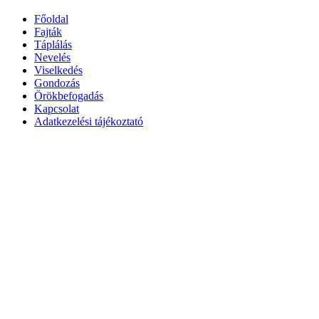
Főoldal
Fajták
Táplálás
Nevelés
Viselkedés
Gondozás
Örökbefogadás
Kapcsolat
Adatkezelési tájékoztató