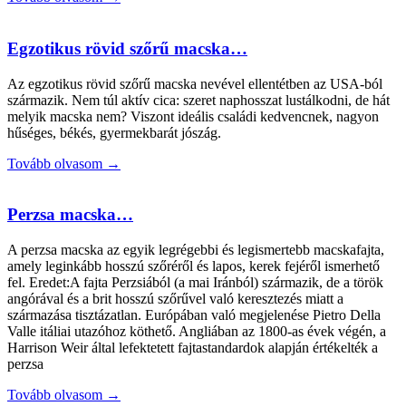
Egzotikus rövid szőrű macska…
Az egzotikus rövid szőrű macska nevével ellentétben az USA-ból
származik. Nem túl aktív cica: szeret naphosszat lustálkodni, de hát
melyik macska nem? Viszont ideális családi kedvencnek, nagyon
hűséges, békés, gyermekbarát jószág.
Tovább olvasom →
Perzsa macska…
A perzsa macska az egyik legrégebbi és legismertebb macskafajta,
amely leginkább hosszú szőréről és lapos, kerek fejéről ismerhető
fel. Eredet:A fajta Perzsiából (a mai Iránból) származik, de a török
angórával és a brit hosszú szőrűvel való keresztezés miatt a
származása tisztázatlan. Európában való megjelenése Pietro Della
Valle itáliai utazóhoz köthető. Angliában az 1800-as évek végén, a
Harrison Weir által lefektetett fajtastandardok alapján értékelték a
perzsa
Tovább olvasom →