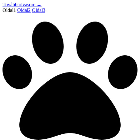
Tovább olvasom →
Oldal
1
Oldal
2
Oldal
3