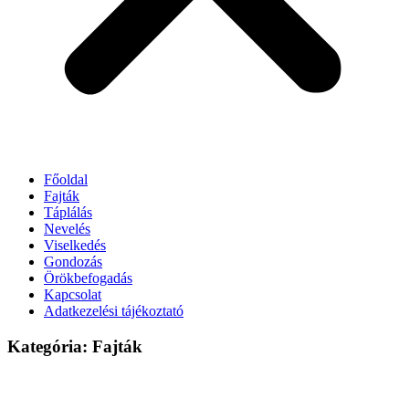
Főoldal
Fajták
Táplálás
Nevelés
Viselkedés
Gondozás
Örökbefogadás
Kapcsolat
Adatkezelési tájékoztató
Kategória: Fajták