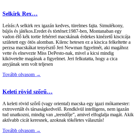
Selkirk Rex…
Leírás:A selkirk rex igazán kedves, türelmes fajta. Simulékony,
bújós és játékos.Eredet és történet:1987-ben, Montanaban egy
vadon élő kék tortie fehérrel macskának érdekes kinézetű kiscicája
született egy ötös alomban. Kilenc hetesen ez a kiscica felkeltette a
perzsa macskákat tenyésztő Jeri Newman figyelmét, aki magához
vette és elnevezte Miss DePesto-nak, mivel a kicsi mindig
kikövetelte magának a figyelmet. Jeri felkutatta, hogy a cica
anyjának sem volt teljesen
Tovább olvasom →
Keleti rövid szőrű…
A keleti rövid szőrű (vagy oriental) macska egy igazi mókamester:
extrovertált és társaságkedvelő. Rendkívül intelligens, nem igazán
tud unatkozni, mindig van „teendője”, amivel elfoglalja magát. Akik
aktívabb cicát keresnek, azoknak tökéletes választás!
Tovább olvasom →