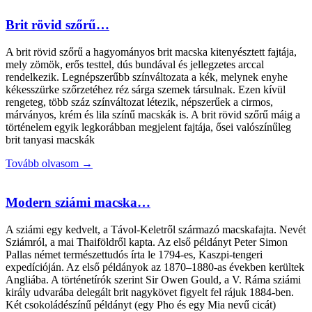
Brit rövid szőrű…
A brit rövid szőrű a hagyományos brit macska kitenyésztett fajtája,
mely zömök, erős testtel, dús bundával és jellegzetes arccal
rendelkezik. Legnépszerűbb színváltozata a kék, melynek enyhe
kékesszürke szőrzetéhez réz sárga szemek társulnak. Ezen kívül
rengeteg, több száz színváltozat létezik, népszerűek a cirmos,
márványos, krém és lila színű macskák is. A brit rövid szőrű máig a
történelem egyik legkorábban megjelent fajtája, ősei valószínűleg
brit tanyasi macskák
Tovább olvasom →
Modern sziámi macska…
A sziámi egy kedvelt, a Távol-Keletről származó macskafajta. Nevét
Sziámról, a mai Thaiföldről kapta. Az első példányt Peter Simon
Pallas német természettudós írta le 1794-es, Kaszpi-tengeri
expedícióján. Az első példányok az 1870–1880-as években kerültek
Angliába. A történetírók szerint Sir Owen Gould, a V. Ráma sziámi
király udvarába delegált brit nagykövet figyelt fel rájuk 1884-ben.
Két csokoládészínű példányt (egy Pho és egy Mia nevű cicát)