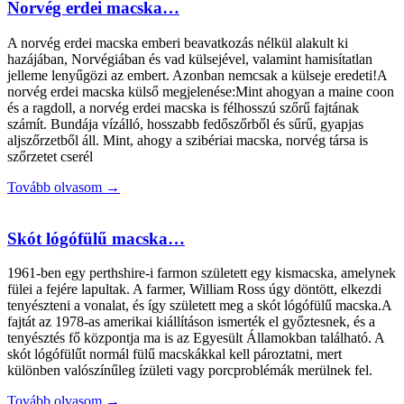
Norvég erdei macska…
A norvég erdei macska emberi beavatkozás nélkül alakult ki
hazájában, Norvégiában és vad külsejével, valamint hamisítatlan
jelleme lenyűgözi az embert. Azonban nemcsak a külseje eredeti!A
norvég erdei macska külső megjelenése:Mint ahogyan a maine coon
és a ragdoll, a norvég erdei macska is félhosszú szőrű fajtának
számít. Bundája vízálló, hosszabb fedőszőrből és sűrű, gyapjas
aljszőrzetből áll. Mint, ahogy a szibériai macska, norvég társa is
szőrzetet cserél
Tovább olvasom →
Skót lógófülű macska…
1961-ben egy perthshire-i farmon született egy kismacska, amelynek
fülei a fejére lapultak. A farmer, William Ross úgy döntött, elkezdi
tenyészteni a vonalat, és így született meg a skót lógófülű macska.A
fajtát az 1978-as amerikai kiállításon ismerték el győztesnek, és a
tenyésztés fő központja ma is az Egyesült Államokban található. A
skót lógófülűt normál fülű macskákkal kell pároztatni, mert
különben valószínűleg ízületi vagy porcproblémák merülnek fel.
Tovább olvasom →