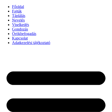
Főoldal
Fajták
Táplálás
Nevelés
Viselkedés
Gondozás
Örökbefogadás
Kapcsolat
Adatkezelési tájékoztató