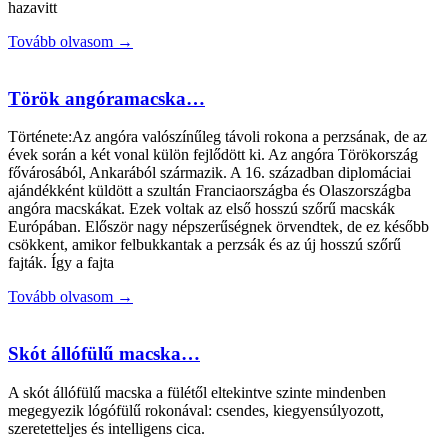
hazavitt
Tovább olvasom →
Török angóramacska…
Története:Az angóra valószínűleg távoli rokona a perzsának, de az
évek során a két vonal külön fejlődött ki. Az angóra Törökország
fővárosából, Ankarából származik. A 16. században diplomáciai
ajándékként küldött a szultán Franciaországba és Olaszországba
angóra macskákat. Ezek voltak az első hosszú szőrű macskák
Európában. Először nagy népszerűségnek örvendtek, de ez később
csökkent, amikor felbukkantak a perzsák és az új hosszú szőrű
fajták. Így a fajta
Tovább olvasom →
Skót állófülű macska…
A skót állófülű macska a fülétől eltekintve szinte mindenben
megegyezik lógófülű rokonával: csendes, kiegyensúlyozott,
szeretetteljes és intelligens cica.