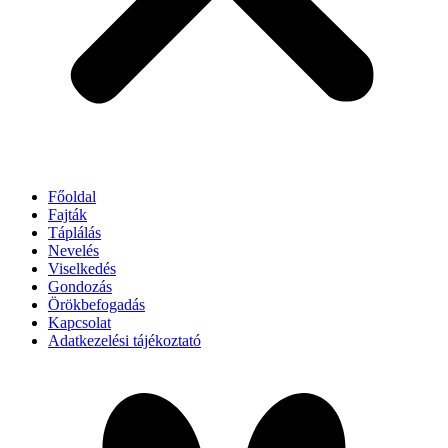
Főoldal
Fajták
Táplálás
Nevelés
Viselkedés
Gondozás
Örökbefogadás
Kapcsolat
Adatkezelési tájékoztató