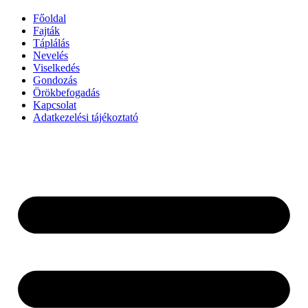
Főoldal
Fajták
Táplálás
Nevelés
Viselkedés
Gondozás
Örökbefogadás
Kapcsolat
Adatkezelési tájékoztató