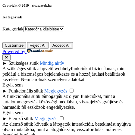
Copyright © 2019 - cicatartok.hu
Kategóriák
Kategóriák
Customize
Reject All
Accept All
Powered by
✖
►
Szükséges sütik
Mindig aktív
A szükséges sütik alapvető webhelyfunkciókat biztosítanak, mint
például a biztonságos bejelentkezés és a hozzájárulási beállítások
kezelése. Nem tárolnak személyes adatokat.
Egyik sem
►
Funkcionális sütik
Megjegyzés
A funkcionális sütik támogatják az olyan funkciókat, mint a
tartalommegosztás közösségi médiában, visszajelzés gyűjtése és
harmadik fél eszközök engedélyezése.
Egyik sem
►
Elemző sütik
Megjegyzés
Az elemző sütik követik a látogatók interakcióit, betekintést nyújtva
olyan mutatókba, mint a látogatószám, visszafordulási arány és
forgalmi források.