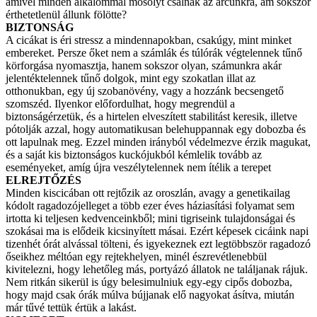
amivel minden alkalommal mosolyt csalnak az arcunkra, ám sokszor
érthetetlenül állunk fölötte?
BIZTONSÁG
A cicákat is éri stressz a mindennapokban, csakúgy, mint minket
embereket. Persze őket nem a számlák és túlórák végtelennek tűnő
körforgása nyomasztja, hanem sokszor olyan, számunkra akár
jelentéktelennek tűnő dolgok, mint egy szokatlan illat az
otthonukban, egy új szobanövény, vagy a hozzánk becsengető
szomszéd. Ilyenkor előfordulhat, hogy megrendül a
biztonságérzetük, és a hirtelen elveszített stabilitást keresik, illetve
pótolják azzal, hogy automatikusan belehuppannak egy dobozba és
ott lapulnak meg. Ezzel minden irányból védelmezve érzik magukat,
és a saját kis biztonságos kuckójukból kémlelik tovább az
eseményeket, amíg újra veszélytelennek nem ítélik a terepet
ELREJTŐZÉS
Minden kiscicában ott rejtőzik az oroszlán, avagy a genetikailag
kódolt ragadozójelleget a több ezer éves háziasítási folyamat sem
irtotta ki teljesen kedvenceinkből; mini tigriseink tulajdonságai és
szokásai ma is elődeik kicsinyített másai. Ezért képesek cicáink napi
tizenhét órát alvással tölteni, és igyekeznek ezt legtöbbször ragadozó
őseikhez méltóan egy rejtekhelyen, minél észrevétlenebbül
kivitelezni, hogy lehetőleg más, portyázó állatok ne találjanak rájuk.
Nem ritkán sikerül is úgy belesimulniuk egy-egy cipős dobozba,
hogy majd csak órák múlva bújjanak elő nagyokat ásítva, miután
már tűvé tettük értük a lakást.