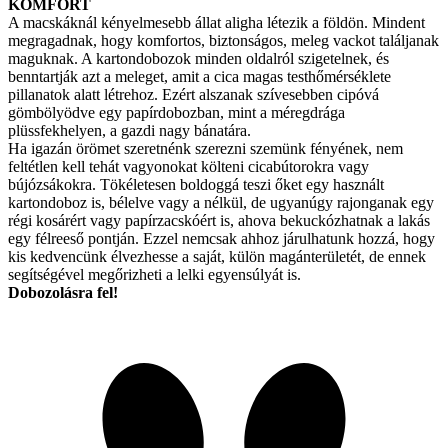
KOMFORT
A macskáknál kényelmesebb állat aligha létezik a földön. Mindent
megragadnak, hogy komfortos, biztonságos, meleg vackot találjanak
maguknak. A kartondobozok minden oldalról szigetelnek, és
benntartják azt a meleget, amit a cica magas testhőmérséklete
pillanatok alatt létrehoz. Ezért alszanak szívesebben cipóvá
gömbölyödve egy papírdobozban, mint a méregdrága
plüssfekhelyen, a gazdi nagy bánatára.
Ha igazán örömet szeretnénk szerezni szemünk fényének, nem
feltétlen kell tehát vagyonokat költeni cicabútorokra vagy
bújózsákokra. Tökéletesen boldoggá teszi őket egy használt
kartondoboz is, bélelve vagy a nélkül, de ugyanúgy rajonganak egy
régi kosárért vagy papírzacskóért is, ahova bekuckózhatnak a lakás
egy félreeső pontján. Ezzel nemcsak ahhoz járulhatunk hozzá, hogy
kis kedvencünk élvezhesse a saját, külön magánterületét, de ennek
segítségével megőrizheti a lelki egyensúlyát is.
Dobozolásra fel!