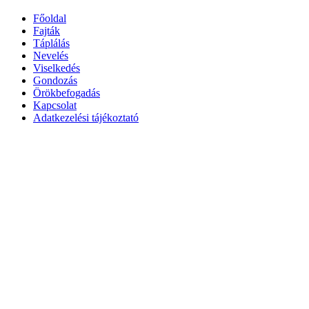
Főoldal
Fajták
Táplálás
Nevelés
Viselkedés
Gondozás
Örökbefogadás
Kapcsolat
Adatkezelési tájékoztató