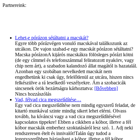
Partnereink:
Lehet-e pórázon sétáltatni a macskát?
Egyre több pórázvégen vonuló macskával találkozunk az
utcákon. De vajon szabad-e egy macskát pórázon sétáltatni?
Macska pórázonA kijárós macskákra fölösleges pórázt kötni
(de egy címmel és telefonszámmal feliratozott nyakörv, vagy
chip nem árt), a szabadon kalandozó állat magától is hazatalál.
Azonban egy szobában nevelkedett macskát nem
engedhetünk ki csak úgy, felelőtlenül az utcára, hiszen nincs
felkészülve a rá leselkedő veszélyekre. Ám a szobacicák
sincsenek örök bezártságra kárhoztatva:
[Bővebben]
Nincs hozzászólás
Vad, félvad cica megszelídítése…
Egy vad cica megszelídítése nem mindig egyszerű feladat, de
kitartó munkával szinte mindig sikert lehet elérni. Olvass
tovább, ha kíváncsi vagy a vad cica megszelídítésével
kapcsolatos tippekre! Ebben a cikkben a kóbor, illetve a fél
kóbor macskák emberhez szoktatásáról lesz szó. 1. Adj neki
rendszeresen ételt és innivalót!Talán úgy tudod a
legegyszerűbben háziasítani a kóbor, illetve a fél kóbor