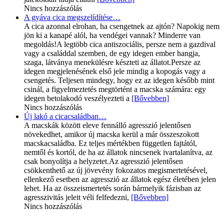
Nincs hozzászólás
A gyáva cica megszelídítése…
A cica azonnal elrohan, ha csengetnek az ajtón? Napokig nem
jön ki a kanapé alól, ha vendégei vannak? Minderre van
megoldás!A legtöbb cica antiszociális, persze nem a gazdival
vagy a családdal szemben, de egy idegen ember hangja,
szaga, látványa menekülésre készteti az állatot.Persze az
idegen megjelenésének első jele mindig a kopogás vagy a
csengetés. Teljesen mindegy, hogy ez az idegen később mint
csinál, a figyelmeztetés megtörtént a macska számára: egy
idegen betolakodó veszélyezteti a
[Bővebben]
Nincs hozzászólás
Új lakó a cicacsaládban…
A macskák között eleve fennálló agresszió jelentősen
növekedhet, amikor új macska kerül a már összeszokott
macskacsaládba. Ez teljes mértékben független fajtától,
nemtől és kortól, de ha az állatok nincsenek ivartalanítva, az
csak bonyolítja a helyzetet.Az agresszió jelentősen
csökkenthető az új jövevény fokozatos megismertetésével,
ellenkező esetben az agresszió az állatok egész életében jelen
lehet. Ha az összeismertetés során bármelyik fázisban az
agresszivitás jeleit véli felfedezni,
[Bővebben]
Nincs hozzászólás