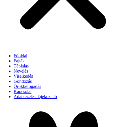
Főoldal
Fajták
Táplálás
Nevelés
Viselkedés
Gondozás
Örökbefogadás
Kapcsolat
Adatkezelési tájékoztató