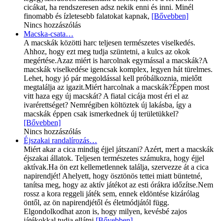
cicákat, ha rendszeresen adsz nekik enni és inni. Minél
finomabb és ízletesebb falatokat kapnak,
[Bővebben]
Nincs hozzászólás
Macska-csata…
A macskák közötti harc teljesen természetes viselkedés.
Ahhoz, hogy ezt meg tudja szüntetni, a kulcs az okok
megértése.Azaz miért is harcolnak egymással a macskák?A
macskák viselkedése igencsak komplex, legyen hát türelmes.
Lehet, hogy jó pár megoldással kell próbálkoznia, mielőtt
megtalálja az igazit.Miért harcolnak a macskák?Éppen most
vitt haza egy új macskát? A fiatal cicája most éri el az
ivarérettséget? Nemrégiben költöztek új lakásba, így a
macskák éppen csak ismerkednek új területükkel?
[Bővebben]
Nincs hozzászólás
Éjszakai randalírozás…
Miért akar a cica mindig éjjel játszani? Azért, mert a macskák
éjszakai állatok. Teljesen természetes számukra, hogy éjjel
aktívak.Ha ön ezt kellemetlennek találja, szervezze át a cica
napirendjét! Ahelyett, hogy ösztönös tettei miatt büntetné,
tanítsa meg, hogy az aktív játékot az esti órákra időzítse.Nem
rossz a kora reggeli játék sem, ennek eldöntése kizárólag
öntől, az ön napirendjétől és életmódjától függ.
Elgondolkodhat azon is, hogy milyen, kevésbé zajos
játékokkal tudja ellátni
[Bővebben]