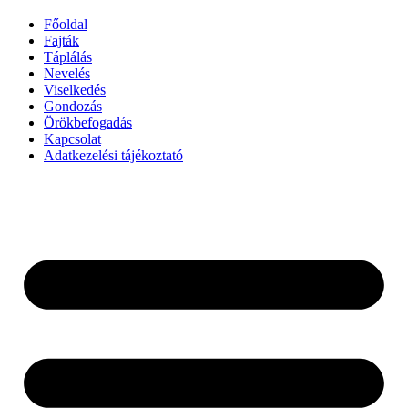
Főoldal
Fajták
Táplálás
Nevelés
Viselkedés
Gondozás
Örökbefogadás
Kapcsolat
Adatkezelési tájékoztató