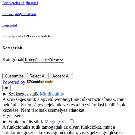
Adatkezelési tájékoztató
Cookie (süti)szabályzat
Kapcsolat
Copyright © 2019 - cicatartok.hu
Kategóriák
Kategóriák
Customize
Reject All
Accept All
Powered by
✖
►
Szükséges sütik
Mindig aktív
A szükséges sütik alapvető webhelyfunkciókat biztosítanak, mint
például a biztonságos bejelentkezés és a hozzájárulási beállítások
kezelése. Nem tárolnak személyes adatokat.
Egyik sem
►
Funkcionális sütik
Megjegyzés
A funkcionális sütik támogatják az olyan funkciókat, mint a
tartalommegosztás közösségi médiában, visszajelzés gyűjtése és