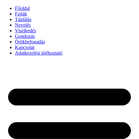
Főoldal
Fajták
Táplálás
Nevelés
Viselkedés
Gondozás
Örökbefogadás
Kapcsolat
Adatkezelési tájékoztató