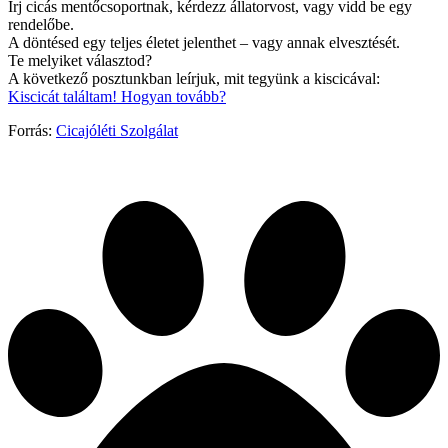
Írj cicás mentőcsoportnak, kérdezz állatorvost, vagy vidd be egy
rendelőbe.
A döntésed egy teljes életet jelenthet – vagy annak elvesztését.
Te melyiket választod?
A következő posztunkban leírjuk, mit tegyünk a kiscicával:
Kiscicát találtam! Hogyan tovább?
Forrás:
Cicajóléti Szolgálat