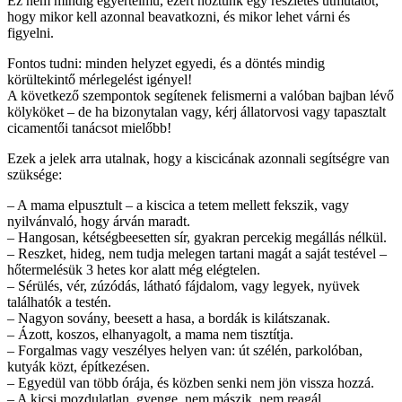
Ez nem mindig egyértelmű, ezért hoztunk egy részletes útmutatót,
hogy mikor kell azonnal beavatkozni, és mikor lehet várni és
figyelni.
Fontos tudni: minden helyzet egyedi, és a döntés mindig
körültekintő mérlegelést igényel!
A következő szempontok segítenek felismerni a valóban bajban lévő
kölyköket – de ha bizonytalan vagy, kérj állatorvosi vagy tapasztalt
cicamentői tanácsot mielőbb!
Ezek a jelek arra utalnak, hogy a kiscicának azonnali segítségre van
szüksége:
– A mama elpusztult – a kiscica a tetem mellett fekszik, vagy
nyilvánvaló, hogy árván maradt.
– Hangosan, kétségbeesetten sír, gyakran percekig megállás nélkül.
– Reszket, hideg, nem tudja melegen tartani magát a saját testével –
hőtermelésük 3 hetes kor alatt még elégtelen.
– Sérülés, vér, zúzódás, látható fájdalom, vagy legyek, nyüvek
találhatók a testén.
– Nagyon sovány, beesett a hasa, a bordák is kilátszanak.
– Ázott, koszos, elhanyagolt, a mama nem tisztítja.
– Forgalmas vagy veszélyes helyen van: út szélén, parkolóban,
kutyák közt, építkezésen.
– Egyedül van több órája, és közben senki nem jön vissza hozzá.
– A kicsi mozdulatlan, gyenge, nem mászik, nem reagál.