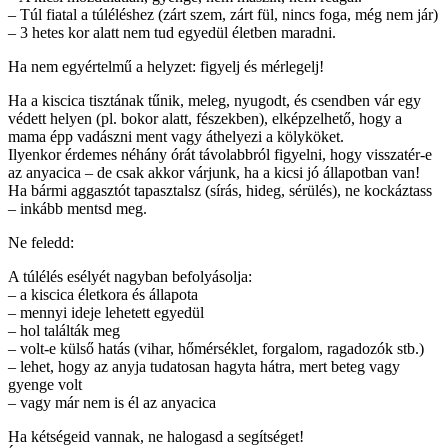
– Túl fiatal a túléléshez (zárt szem, zárt fül, nincs foga, még nem jár)
– 3 hetes kor alatt nem tud egyedül életben maradni.
Ha nem egyértelmű a helyzet: figyelj és mérlegelj!
Ha a kiscica tisztának tűnik, meleg, nyugodt, és csendben vár egy
védett helyen (pl. bokor alatt, fészekben), elképzelhető, hogy a
mama épp vadászni ment vagy áthelyezi a kölyköket.
Ilyenkor érdemes néhány órát távolabbról figyelni, hogy visszatér-e
az anyacica – de csak akkor várjunk, ha a kicsi jó állapotban van!
Ha bármi aggasztót tapasztalsz (sírás, hideg, sérülés), ne kockáztass
– inkább mentsd meg.
Ne feledd:
A túlélés esélyét nagyban befolyásolja:
– a kiscica életkora és állapota
– mennyi ideje lehetett egyedül
– hol találták meg
– volt-e külső hatás (vihar, hőmérséklet, forgalom, ragadozók stb.)
– lehet, hogy az anyja tudatosan hagyta hátra, mert beteg vagy
gyenge volt
– vagy már nem is él az anyacica
Ha kétségeid vannak, ne halogasd a segítséget!