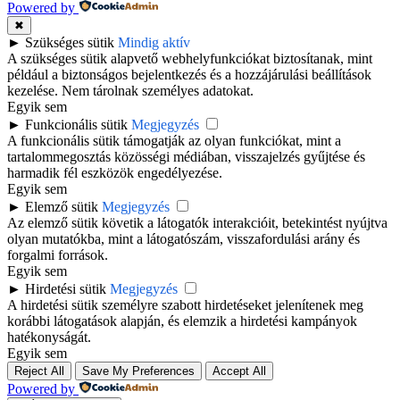
Powered by
✖
►
Szükséges sütik
Mindig aktív
A szükséges sütik alapvető webhelyfunkciókat biztosítanak, mint
például a biztonságos bejelentkezés és a hozzájárulási beállítások
kezelése. Nem tárolnak személyes adatokat.
Egyik sem
►
Funkcionális sütik
Megjegyzés
A funkcionális sütik támogatják az olyan funkciókat, mint a
tartalommegosztás közösségi médiában, visszajelzés gyűjtése és
harmadik fél eszközök engedélyezése.
Egyik sem
►
Elemző sütik
Megjegyzés
Az elemző sütik követik a látogatók interakcióit, betekintést nyújtva
olyan mutatókba, mint a látogatószám, visszafordulási arány és
forgalmi források.
Egyik sem
►
Hirdetési sütik
Megjegyzés
A hirdetési sütik személyre szabott hirdetéseket jelenítenek meg
korábbi látogatások alapján, és elemzik a hirdetési kampányok
hatékonyságát.
Egyik sem
Reject All
Save My Preferences
Accept All
Powered by