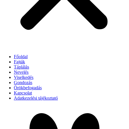
Főoldal
Fajták
Táplálás
Nevelés
Viselkedés
Gondozás
Örökbefogadás
Kapcsolat
Adatkezelési tájékoztató